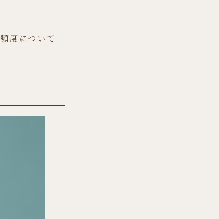
。
診頻度について