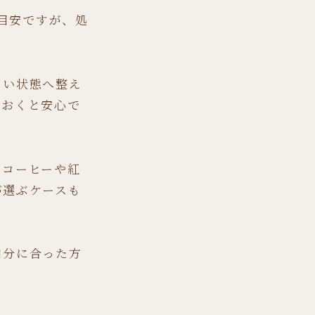
が目安ですが、処
くい状態へ整え
ておくと安心で
。コーヒーや紅
が選ぶケースも
自分に合った方