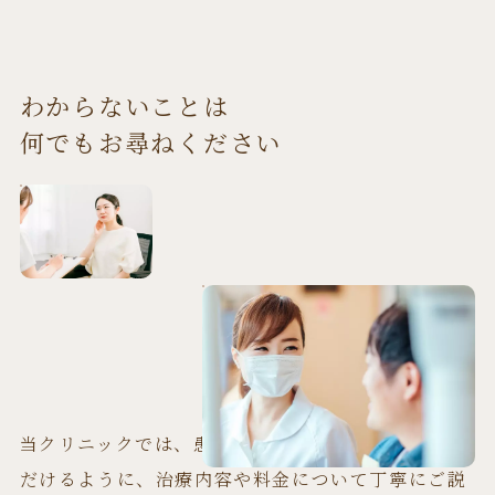
乳歯列
（全顎矯正）
費用
800,000円
ロケーター
55,000円
GBR/1本
70,000円
ジルコニアブリッジ
1本 135,000円
透明で目立たない、取
外科手術
り外し可能なマウスピ
費用
77,000円
3,300円〜5,500
オプション
咬合誘導
ボールアバットメント
55,000円
管理料
ソケットソフ
メタルボンドクラウン
92,000円
わからないことは
ース型の矯正
70,000円
円/回
中等度の場合
ト/1本
診察料
3,300円/回
何でもお尋ねください
メタルボンドブリッジ
1本 92,000円
検査・診断料
22,000円
サイナスリフト/
250,000円
ラミネートベニア
95,000円
片顎
費用（上のみ・
275,000円
混合歯列
下のみ）
マウスピース矯正
※ウォーキングブリーチに
パラ/1本
55,000円
（全顎矯正）
は18,000円の基本料金がか
費用（上下両
検査・診断料
22,000円
297,000円
CAD/CAM
55,000円
ウォーキングブリーチ
かり、薬液交換は1回あたり
軽度の場合
方）
3,300円の追加料金が必要
1期治療
費用
330,000円
ゴールド/1本
78,000円
です。 18,000円
3,300円〜5,500
管理料
型取り・被せ物
診察料
4,400円/回
円/回
メタルボンド/1
ファイバーコア
7,700円
92,000円
本
当クリニックでは、患者さまが安心して通っていた
検査・診断料
22,000円
だけるように、治療内容や料金について丁寧にご説
オールセラミッ