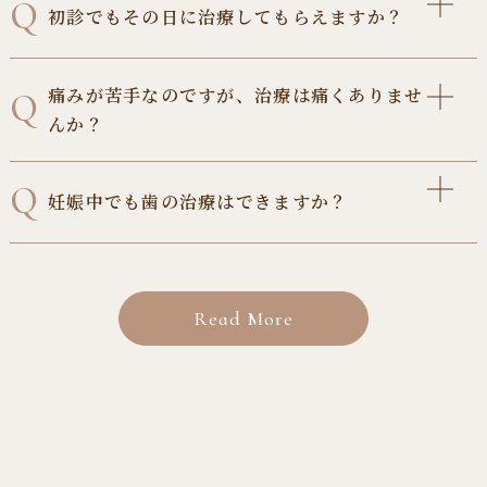
Q
費用（上のみ・
初診でもその日に治療してもらえますか？
予約（初診・再診）を行うことが可能です。
部分ブラケット
220,000円
下のみ）
診療時間内にご予約の電話ができない方など、どうぞご利
4前歯
用ください。
症状やお口の状態によりますが、応急処置が必要な場合は
3,300円〜5,500
痛みが苦手なのですが、治療は痛くありませ
Q
管理料
予約後は、こちらからお電話または、メールでご連絡させ
可能な限り当日中に対応いたします。
円/回
んか？
ていただきます。
まずは診察を行い、治療方針をご説明いたします。
検査・診断料
22,000円
当クリニックでは、できる限り痛みを抑えた治療を心がけ
Q
妊娠中でも歯の治療はできますか？
ております。
部分ブラケット
費用
220,000円
表面麻酔や電動麻酔器を使用し、痛みの少ない処置を行っ
白歯アップライト
ています。
妊娠中でも時期や治療内容によっては可能です。
3,300円〜5,500
管理料
ご不安な点があれば事前にご相談ください。
安定期（妊娠中期）に行うのが一般的ですが、応急処置な
円/回
どは状況に応じて対応します。
Read More
必ず妊娠中であることをお伝えください。