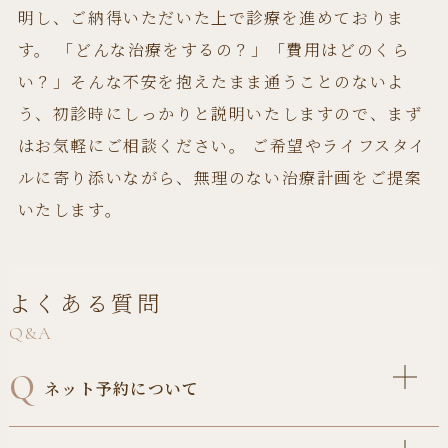
永久歯列
マウスピース矯正
費用（上下両
125,000円
440,000円
ク/1本
明し、ご納得いただいた上で診療を進めておりま
（全顎矯正）
方）
す。 「どんな治療をするの？」「費用はどのくら
中等度の場合
検査・診断料
22,000円
上顎（6〜8本）
1,750,000円〜
3,300円〜5,500
い？」そんな不安を抱えたまま通うことのないよ
管理料
レジン床
3,200,000円
円/回
ブラケット治療
う、初診時にしっかりと説明いたしますので、まず
550,000円
費用
上顎（6〜8本）
3,500,000円〜
はお気軽にご相談ください。 ご希望やライフスタイ
セラミック床
2期治療
アライナー治療
ルに寄り添いながら、無理のない治療計画をご提案
オールオンフォー
ブラケット
550,000円
費用
下顎（6〜6本）
1,500,000円〜
いたします。
レジン床
2,700,000円
3,300円〜5,500
検査・診断料
22,000円
診察料
円/回
下顎（6〜6本）
2,850,000円〜
費用
825,000円
セラミック床
よくある質問
フルブラケット
Q&A
3,300円〜5,500
管理料
円/回
Q
ネット予約について
検査・診断料
22,000円
「ご予約・ご相談」内にある、ご予約ボタンから診療のご