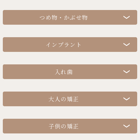
ホームホワイトニング
つめ物・かぶせ物
（片顎）22,000円
ティオン
ゴールドインレー
55,000円
（追加ジェル）2,200円
インプラント
ゴールドクラウン
78,000円
相談・診断料
無料
ゴールドブリッジ
1本 78,000円
オフィスホワイトニング
入れ歯
CT検査
28,000円
セラミックインレー
55,000円
1回目
12,000円
金属床義歯
（片顎）370,000円
ポリリン酸
外科手術料
1本
250,000円〜
メタルボンドクラウン
88,000円
大人の矯正
2回目以降
10,000円
（1歯）270,000円〜
アバットメント
1本
55,000円
オールセラミッククラウン
125,000円
エステティック義歯
※設計によって異なりま
インビザライン
す。
セデーション
ジルコニアインレー
66,000円
子供の矯正
（静脈内鎮静
100,000円
検査・診断料
22,000円
マグフィット
マウスピース矯正
55,000円
法）
ジルコニアクラウン
135,000円