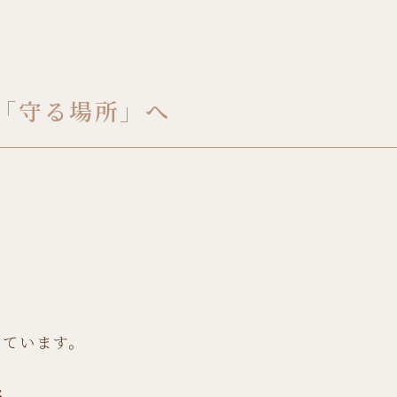
「守る場所」へ
ら
？
きています。
ん